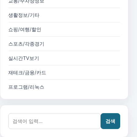
교통/주차장정보
생활정보/기타
쇼핑/여행/할인
스포츠/각종경기
실시간TV보기
재테크/금융/카드
프로그램/리눅스
검색어:
검색