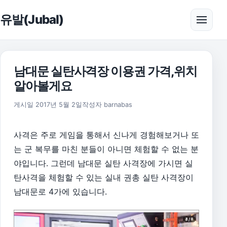
본문으로 건너뛰기
유발(Jubal)
메뉴 
남대문 실탄사격장 이용권 가격,위치
알아볼게요
2017년 5월 2일
게시일
2017년 5월 2일
작성자
barnabas
사격은 주로 게임을 통해서 신나게 경험해보거나 또
는 군 복무를 마친 분들이 아니면 체험할 수 없는 분
야입니다. 그런데 남대문 실탄 사격장에 가시면 실
탄
사격을 체험할 수 있는 실내 권총 실탄 사격장이
남대문로 4가에 있습니다.