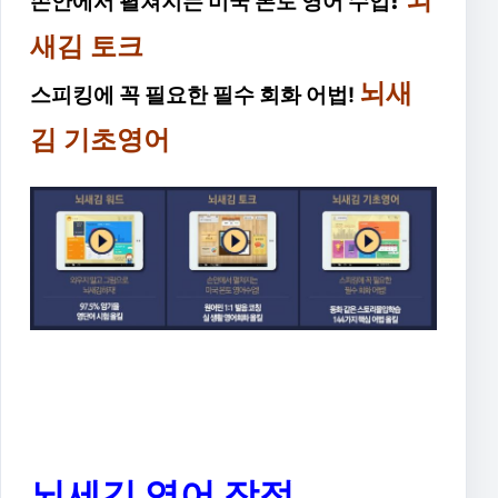
손안에서 펼쳐지는 미국 본토 영어
수업
새김 토크
뇌새
스피킹에 꼭 필요한 필수 회화 어법!
김 기초영어
뇌세김 영어 장점