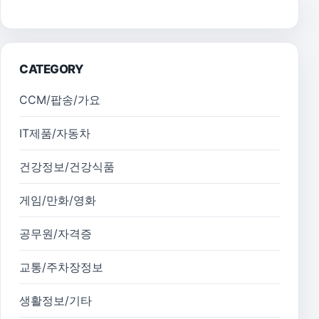
CATEGORY
CCM/팝송/가요
IT제품/자동차
건강정보/건강식품
게임/만화/영화
공무원/자격증
교통/주차장정보
생활정보/기타