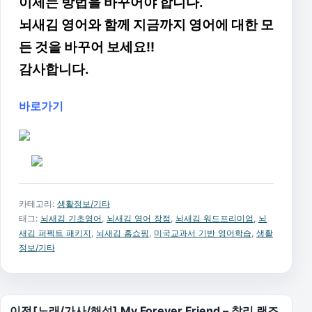
이제는 방법을 바꾸어야 합니다.
뇌새김 영어와 함께 지금까지 영어에 대한 모
든 것을 바꾸어 보세요!!
감사합니다.
바로가기
카테고리:
생활정보/기타
태그:
뇌새김 기초영어
,
뇌새김 영어 장점
,
뇌새김 워드프리미엄
,
뇌
새김 퍼펙트 패키지
,
뇌새김 홈쇼핑
,
미국교과서 기반 영어학습
,
생활
정보/기타
글 탐색
이전
[노래/가사/해석] My Forever Friend – 찰리 랜즈