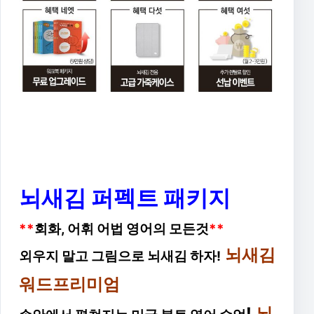
뇌새김 퍼펙트 패키지
**
회화, 어휘 어법 영어의 모든것
**
뇌새김
외우지 말고 그림으로 뇌새김 하자!
워드프리미엄
!
뇌