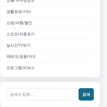
교통/주차장정보
생활정보/기타
쇼핑/여행/할인
스포츠/각종경기
실시간TV보기
재테크/금융/카드
프로그램/리눅스
검색어:
검색