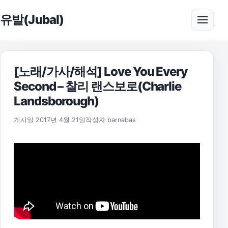
본문으로 건너뛰기
유발(Jubal)
메뉴 
[노래/가사/해석] Love You Every
Second – 찰리 랜스보로(Charlie
Landsborough)
2021년 7월 21일
게시일
2017년 4월 21일
작성자
barnabas