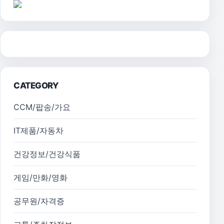
CATEGORY
CCM/팝송/가요
IT제품/자동차
건강정보/건강식품
게임/만화/영화
공무원/자격증