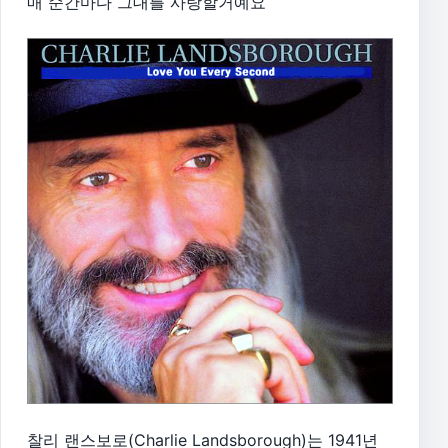
매 순간마다 그대를 사랑할거예요
찰리 랜스보로(Charlie Landsborough)는 1941년