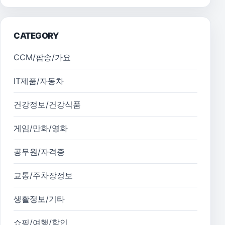
CATEGORY
CCM/팝송/가요
IT제품/자동차
건강정보/건강식품
게임/만화/영화
공무원/자격증
교통/주차장정보
생활정보/기타
쇼핑/여행/할인