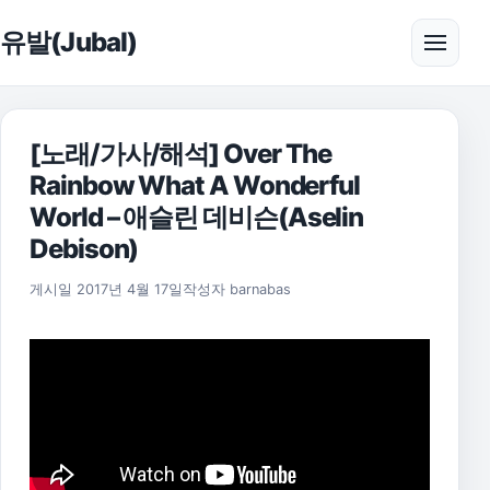
본문으로 건너뛰기
유발(Jubal)
메뉴 
[노래/가사/해석] Over The
Rainbow What A Wonderful
World – 애슬린 데비슨(Aselin
Debison)
2021년 7월 21일
게시일
2017년 4월 17일
작성자
barnabas