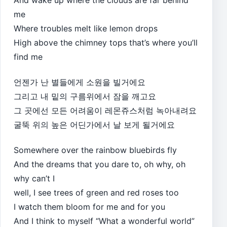
And wake up where the clouds are far behind
me
Where troubles melt like lemon drops
High above the chimney tops that’s where you’ll
find me
언젠가 난 별들에게 소원을 빌거에요
그리고 내 밑의 구름위에서 잠을 깨고요
그 곳에선 모든 어려움이 레몬쥬스처럼 녹아내려요
굴뚝 위의 높은 어딘가에서 날 보게 될거에요
Somewhere over the rainbow bluebirds fly
And the dreams that you dare to, oh why, oh
why can’t I
well, I see trees of green and red roses too
I watch them bloom for me and for you
And I think to myself “What a wonderful world”