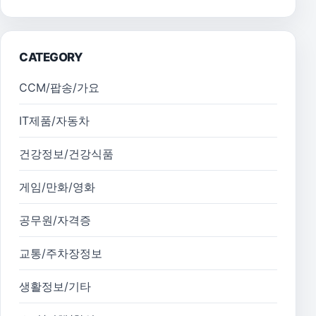
CATEGORY
CCM/팝송/가요
IT제품/자동차
건강정보/건강식품
게임/만화/영화
공무원/자격증
교통/주차장정보
생활정보/기타