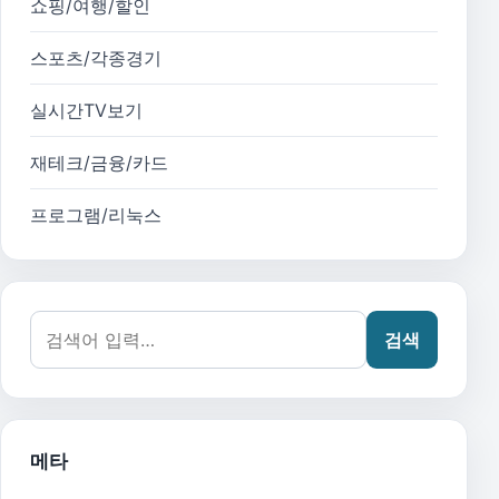
쇼핑/여행/할인
스포츠/각종경기
실시간TV보기
재테크/금융/카드
프로그램/리눅스
검색어:
검색
메타