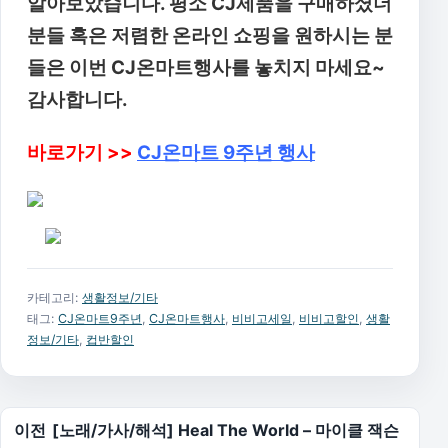
알아보았습니다. 평소 CJ제품을 구매하셨더
분들 혹은 저렴한 온라인 쇼핑을 원하시는 분
들은 이번 CJ온마트행사를 놓치지 마세요~
감사합니다.
바로가기 >>
CJ온마트
9주년 행사
카테고리:
생활정보/기타
태그:
CJ온마트9주년
,
CJ온마트행사
,
비비고세일
,
비비고할인
,
생활
정보/기타
,
컵반할인
글 탐색
이전
[노래/가사/해석] Heal The World – 마이클 잭슨