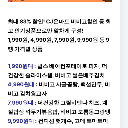
최대 83% 할인! CJ온마트 비비고할인 등 최
고 인기상품으로만 알차게 구성!
1,990원, 4,990원, 7,990원, 9,990원 등 9
떙 가격별 상품
1,990원대
: 빕스 베이컨포테이토 피자, 더
건강한 슬라이스햄, 비비고 썰은배추김치
4,990원대
: 비비고 사골곰탕, 백설만두, 비
비고 김치왕교자
7,990원대
: 더건강한 그릴비엔나 치즈, 계
절밥상 깍두기볶음밥, 비비고 도톰동그랑땡
9,990원대
: 컨디션 헛개수, 고메 토마토미