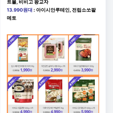
트볼, 비비고 왕교자
13.990원대
: 아이시안루테인, 전립소쏘팔
메토