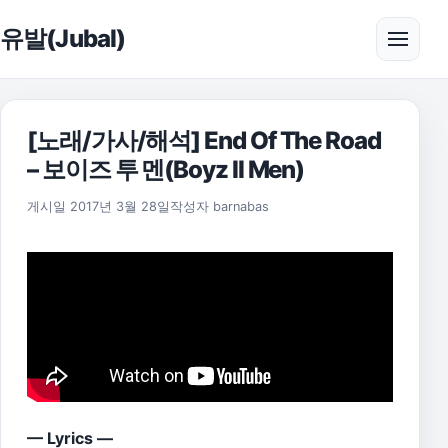
본문으로 건너뛰기
유발(Jubal)
메뉴 
[노래/가사/해석] End Of The Road
– 보이즈 투 멘(Boyz II Men)
2021년 7월 22일
게시일
2017년 3월 28일
작성자
barnabas
— Lyrics —