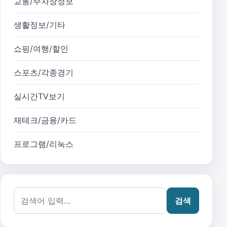
교통/주차장정보
생활정보/기타
쇼핑/여행/할인
스포츠/각종경기
실시간TV보기
재테크/금융/카드
프로그램/리눅스
검색어:
검색