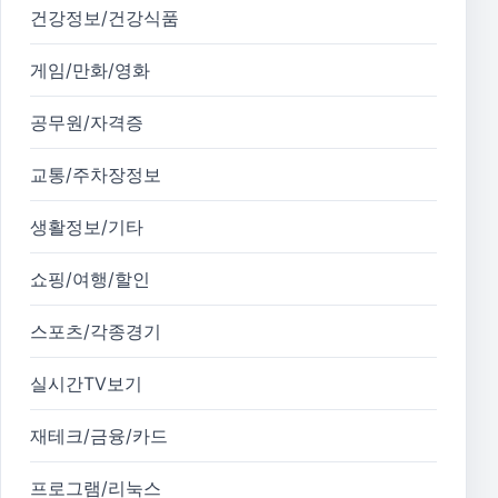
건강정보/건강식품
게임/만화/영화
공무원/자격증
교통/주차장정보
생활정보/기타
쇼핑/여행/할인
스포츠/각종경기
실시간TV보기
재테크/금융/카드
프로그램/리눅스