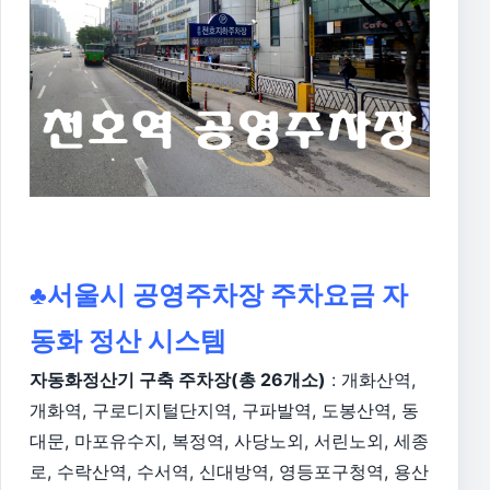
♣서울시 공영주차장 주차요금 자
동화 정산 시스템
자동화정산기 구축 주차장(총 26개소)
: 개화산역,
개화역, 구로디지털단지역, 구파발역, 도봉산역, 동
대문, 마포유수지, 복정역, 사당노외, 서린노외, 세종
로, 수락산역, 수서역, 신대방역, 영등포구청역, 용산