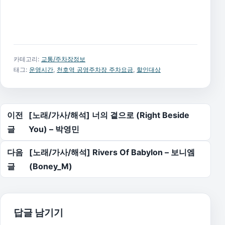
카테고리:
교통/주차장정보
태그:
운영시간
,
천호역 공영주차장 주차요금
,
할인대상
글 탐색
이전
[노래/가사/해석] 너의 곁으로 (Right Beside
글
You) – 박영민
다음
[노래/가사/해석] Rivers Of Babylon – 보니엠
글
(Boney_M)
답글 남기기