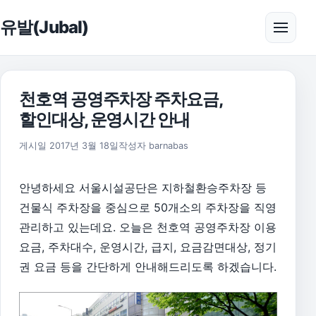
본문으로 건너뛰기
유발(Jubal)
메뉴 
천호역 공영주차장 주차요금,
할인대상, 운영시간 안내
게시일
2017년 3월 18일
작성자
barnabas
안녕하세요 서울시설공단은 지하철환승주차장 등
건물식 주차장을 중심으로 50개소의 주차장을 직영
관리하고 있는데요. 오늘은 천호역 공영주차장 이용
요금, 주차대수, 운영시간, 급지, 요금감면대상, 정기
권 요금 등을 간단하게 안내해드리도록 하겠습니다.