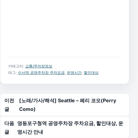
카테고리:
교통/주차장정보
태그:
수서역 공영주차장 주차요금
,
운영시간
,
할인대상
글 탐색
이전
[노래/가사/해석] Seattle – 페리 코모(Perry
글
Como)
다음
영등포구청역 공영주차장 주차요금, 할인대상, 운
글
영시간 안내