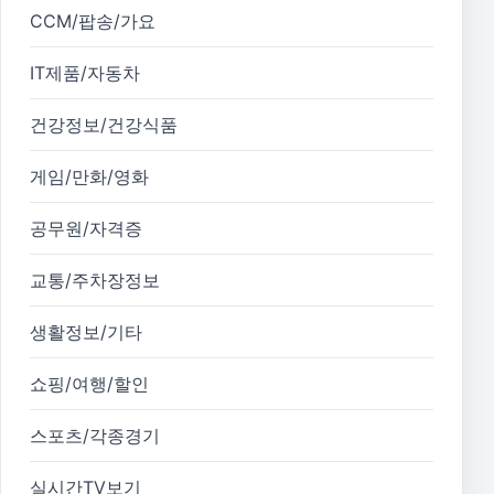
CCM/팝송/가요
IT제품/자동차
건강정보/건강식품
게임/만화/영화
공무원/자격증
교통/주차장정보
생활정보/기타
쇼핑/여행/할인
스포츠/각종경기
실시간TV보기