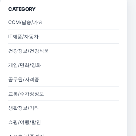
CATEGORY
CCM/팝송/가요
IT제품/자동차
건강정보/건강식품
게임/만화/영화
공무원/자격증
교통/주차장정보
생활정보/기타
쇼핑/여행/할인