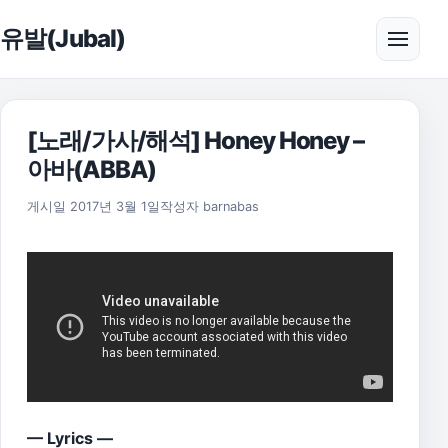
본문으로 건너뛰기
유발(Jubal)
메뉴 
[노래/가사/해석] Honey Honey –
아바(ABBA)
2021년 7월 24일
게시일
2017년 3월 1일
작성자
barnabas
— Lyrics —