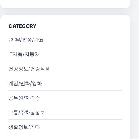
CATEGORY
CCM/팝송/가요
IT제품/자동차
건강정보/건강식품
게임/만화/영화
공무원/자격증
교통/주차장정보
생활정보/기타