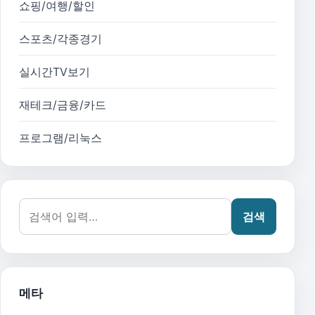
쇼핑/여행/할인
스포츠/각종경기
실시간TV보기
재테크/금융/카드
프로그램/리눅스
검색어:
검색
메타