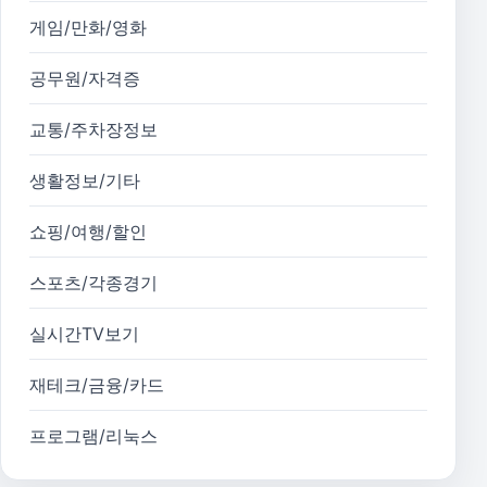
게임/만화/영화
공무원/자격증
교통/주차장정보
생활정보/기타
쇼핑/여행/할인
스포츠/각종경기
실시간TV보기
재테크/금융/카드
프로그램/리눅스