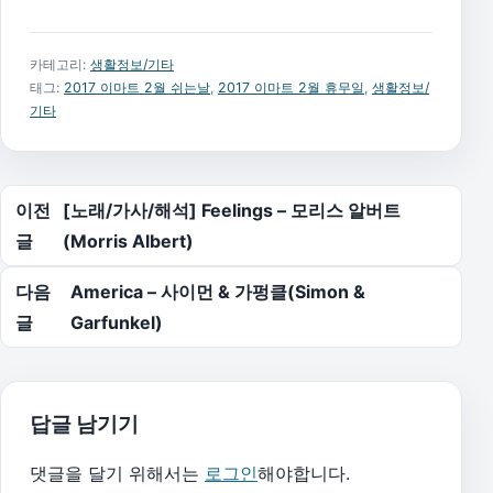
카테고리:
생활정보/기타
태그:
2017 이마트 2월 쉬는날
,
2017 이마트 2월 휴무일
,
생활정보/
기타
글 탐색
이전
[노래/가사/해석] Feelings – 모리스 알버트
글
(Morris Albert)
다음
America – 사이먼 & 가펑클(Simon &
글
Garfunkel)
답글 남기기
댓글을 달기 위해서는
로그인
해야합니다.