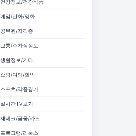
건강정보/건강식품
게임/만화/영화
공무원/자격증
교통/주차장정보
생활정보/기타
쇼핑/여행/할인
스포츠/각종경기
실시간TV보기
재테크/금융/카드
프로그램/리눅스