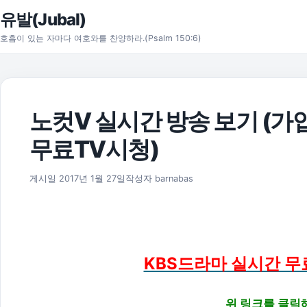
본문으로 건너뛰기
유발(Jubal)
호흡이 있는 자마다 여호와를 찬양하라.(Psalm 150:6)
노컷V 실시간 방송 보기 (가
무료TV시청)
2018년 4월 9일
게시일
2017년 1월 27일
작성자
barnabas
KBS드라마 실시간 무
위 링크를 클릭