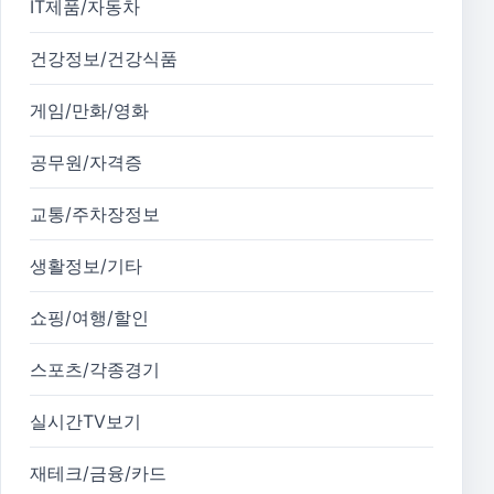
IT제품/자동차
건강정보/건강식품
게임/만화/영화
공무원/자격증
교통/주차장정보
생활정보/기타
쇼핑/여행/할인
스포츠/각종경기
실시간TV보기
재테크/금융/카드