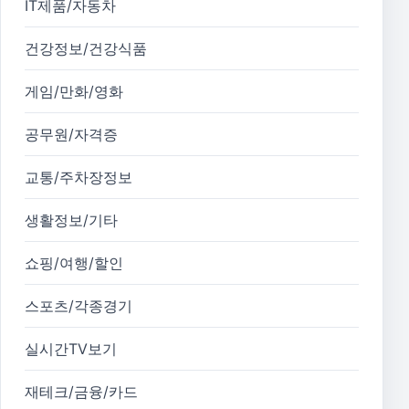
IT제품/자동차
건강정보/건강식품
게임/만화/영화
공무원/자격증
교통/주차장정보
생활정보/기타
쇼핑/여행/할인
스포츠/각종경기
실시간TV보기
재테크/금융/카드