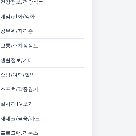
건강정보/건강식품
게임/만화/영화
공무원/자격증
교통/주차장정보
생활정보/기타
쇼핑/여행/할인
스포츠/각종경기
실시간TV보기
재테크/금융/카드
프로그램/리눅스