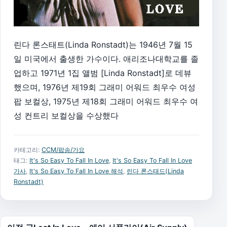
린다 론스태트(Linda Ronstadt)는 1946년 7월 15
일 미국에서 출생한 가수이다. 애리조나대학교를 졸
업하고 1971년 1집 앨범 [Linda Ronstadt]로 데뷰
했으며, 1976년 제19회 그래미 어워드 최우수 여성
팝 보컬상, 1975년 제18회 그래미 어워드 최우수 여
성 컨트리 보컬상을 수상했다
카테고리:
CCM/팝송/가요
태그:
It's So Easy To Fall In Love
,
It's So Easy To Fall In Love
가사
,
It's So Easy To Fall In Love 해석
,
린다 론스태드(Linda
Ronstadt)
글 탐색