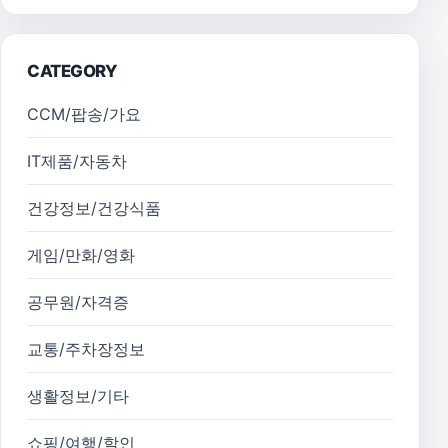
CATEGORY
CCM/팝송/가요
IT제품/자동차
건강정보/건강식품
게임/만화/영화
공무원/자격증
교통/주차장정보
생활정보/기타
쇼핑/여행/할인