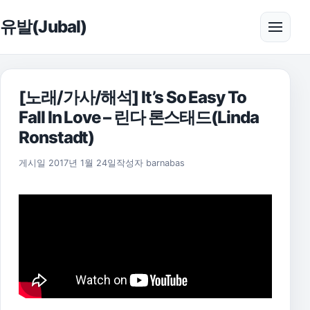
본문으로 건너뛰기
유발(Jubal)
메뉴 
[노래/가사/해석] It’s So Easy To
Fall In Love – 린다 론스태드(Linda
Ronstadt)
2021년 7월 25일
게시일
2017년 1월 24일
작성자
barnabas