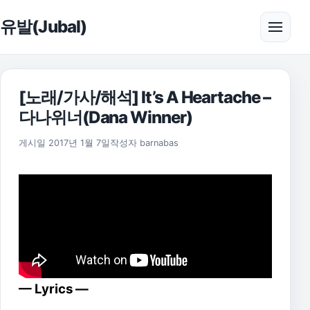
본문으로 건너뛰기
유발(Jubal)
메뉴 
[노래/가사/해석] It’s A Heartache –
다나위너(Dana Winner)
2021년 7월 25일
게시일
2017년 1월 7일
작성자
barnabas
— Lyrics —