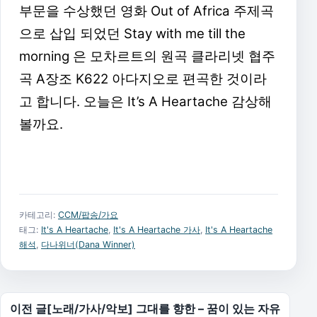
부문을 수상했던 영화 Out of Africa 주제곡
으로 삽입 되었던 Stay with me till the
morning 은 모차르트의 원곡 클라리넷 협주
곡 A장조 K622 아다지오로 편곡한 것이라
고 합니다. 오늘은 It’s A Heartache 감상해
볼까요.
카테고리:
CCM/팝송/가요
태그:
It's A Heartache
,
It's A Heartache 가사
,
It's A Heartache
해석
,
다나위너(Dana Winner)
글 탐색
이전 글
[노래/가사/악보] 그대를 향한 – 꿈이 있는 자유