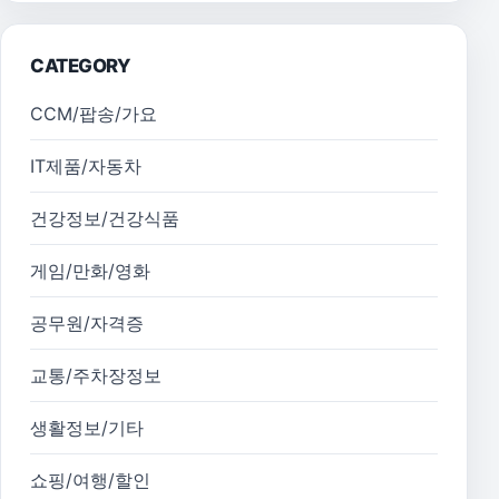
CATEGORY
CCM/팝송/가요
IT제품/자동차
건강정보/건강식품
게임/만화/영화
공무원/자격증
교통/주차장정보
생활정보/기타
쇼핑/여행/할인