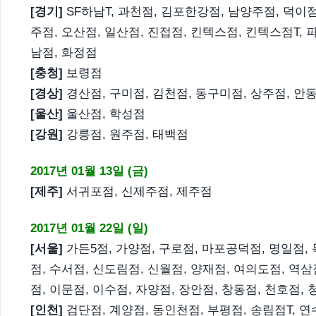
[경기]
SF하남T, 과천점, 김포한강점, 남양주점, 덕이점
주점, 오산점, 일산점, 진접점, 킨텍스점, 킨텍스점T, 
남점, 화정점
[충청]
보령점
[경상]
경산점, 구미점, 김천점, 동구미점, 상주점, 안
[울산]
울산점, 학성점
[강원]
강릉점, 원주점, 태백점
2017년 01월 13일 (금)
[제주]
서귀포점, 신제주점, 제주점
2017년 01월 22일 (일)
[서울]
가든5점, 가양점, 구로점, 마포공덕점, 명일점, 
점, 수서점, 신도림점, 신월점, 양재점, 여의도점, 역삼
점, 이문점, 이수점, 자양점, 장안점, 창동점, 천호점,
[인천]
검단점, 계양점, 동인천점, 부평점, 송림점T, 