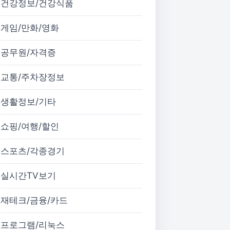
건강정보/건강식품
게임/만화/영화
공무원/자격증
교통/주차장정보
생활정보/기타
쇼핑/여행/할인
스포츠/각종경기
실시간TV보기
재테크/금융/카드
프로그램/리눅스