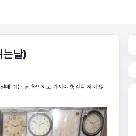
쉬는날)
가실때 쉬는 날 확인하고 가셔야 헛걸음 하지 않