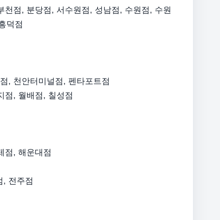
부천점, 분당점, 서수원점, 성남점, 수원점, 수원
 흥덕점
안점, 천안터미널점, 펜타포트점
지점, 월배점, 칠성점
연제점, 해운대점
점, 전주점