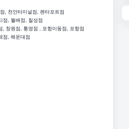
안점, 천안터미널점, 펜타포트점
지점, 월배점, 칠성점
점, 창원점, 통영점 , 포항이동점, 포항점
연제점, 해운대점