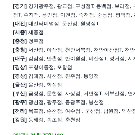
[경기]
경기광주점, 광교점, 구성점T, 동백점, 보라점, 
점T, 수지점, 용인점, 이천점, 죽전점, 중동점, 평택점,
[대전]
대전터미널점, 둔산점, 월평점T
[세종]
세종점
[충청]
청주점
[충청]
서산점, 아산점, 천안서북점, 천안아산점T, 천
[대구]
감삼점, 만촌점, 반야월점, 비산점T, 성서점, 시
[경상]
포항이동점, 포항점
[경상]
김해점, 사천점, 진주점, 통영점
[울산]
울산점, 학성점
[부산]
금정점, 문현점, 사상점, 서면점T, 서부산점, 
[광주]
광산점, 광주점, 동광주점, 봉선점
[전라]
목포점, 순천점, 여수점 , 군산점, 남원점, 익산
[강원]
동해점, 속초점, 춘천점