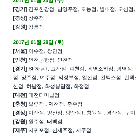
2017년 01월 25일 (수)
[경기]
김포한강점, 남양주점, 도농점, 별내점, 오산점,
[경상]
상주점
[강원]
강릉점
2017년 01월 28일 (토)
[서울]
이수점, 장안점
[인천]
인천공항점, 인천점
[경기]
SF하남T, 고잔점, 과천점, 광명소하점, 광명점, 
점, 양주점, 여주점, 의정부점, 일산점, 킨텍스점, 킨텍
산점, 하남점, 화성봉담점, 화정점
[대전]
대전터미널점
[충청]
보령점 , 제천점, 충주점
[경상]
마산점, 양산점, 양산점T, 창원점 , 경산점, 구
[강원]
원주점, 태백점
[제주]
서귀포점, 신제주점, 제주점