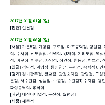
2017년 01월 01일 (일)
[인천]
인천점
2017년 01월 08일 (일)
[서울]
가든5점, 가양점, 구로점, 마포공덕점, 명일점, 
점, 수서점, 신도림점, 신월점, 양재점, 여의도점, 역삼
점, 이문점, 이수점, 자양점, 장안점, 창동점, 천호점,
[인천]
검단점, 계양점, 동인천점, 부평점, 송림점T, 
[경기]
경기광주점, 광교점, 광명소하점, 광명점, 구성점T
본점, 서수원점, 성남점, 수원점, 수원점T, 수지점, 용
화성봉담점, 흥덕점
[대전]
대전터미널점, 둔산점, 월평점T
[세종]
세종점