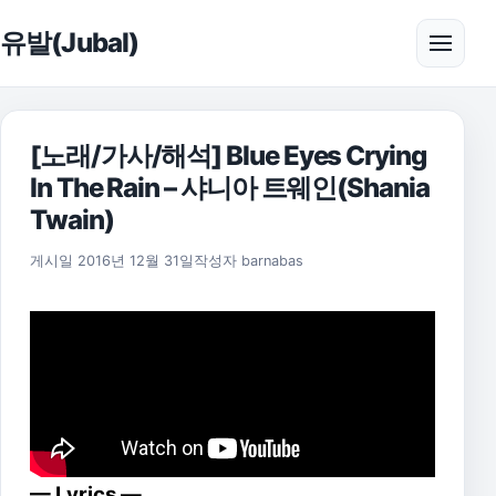
본문으로 건너뛰기
유발(Jubal)
메뉴 
[노래/가사/해석] Blue Eyes Crying
In The Rain – 샤니아 트웨인(Shania
Twain)
2021년 7월 26일
게시일
2016년 12월 31일
작성자
barnabas
— Lyrics —