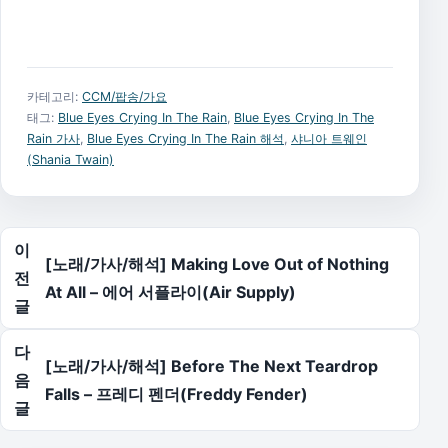
카테고리:
CCM/팝송/가요
태그:
Blue Eyes Crying In The Rain
,
Blue Eyes Crying In The
Rain 가사
,
Blue Eyes Crying In The Rain 해석
,
샤니아 트웨인
(Shania Twain)
글 탐색
이
[노래/가사/해석] Making Love Out of Nothing
전
At All – 에어 서플라이(Air Supply)
글
다
[노래/가사/해석] Before The Next Teardrop
음
Falls – 프레디 펜더(Freddy Fender)
글