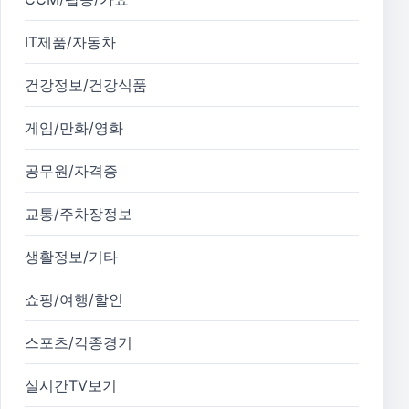
IT제품/자동차
건강정보/건강식품
게임/만화/영화
공무원/자격증
교통/주차장정보
생활정보/기타
쇼핑/여행/할인
스포츠/각종경기
실시간TV보기