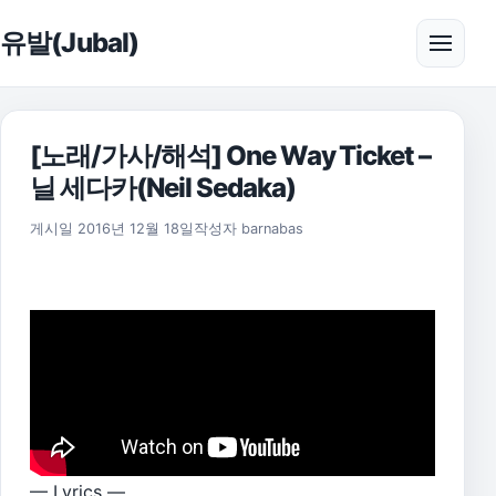
본문으로 건너뛰기
유발(Jubal)
메뉴 
[노래/가사/해석] One Way Ticket –
닐 세다카(Neil Sedaka)
2021년 7월 26일
게시일
2016년 12월 18일
작성자
barnabas
— Lyrics —