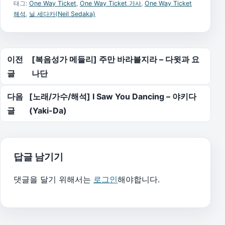
태그:
One Way Ticket
,
One Way Ticket 가사
,
One Way Ticket
해석
,
닐 세다카(Neil Sedaka)
글 탐색
이전
[복음성가 메들리] 주만 바라볼지라 – 다윗과 요
글
나단
다음
[노래/가수/해석] I Saw You Dancing – 야키다
글
(Yaki-Da)
답글 남기기
댓글을 달기 위해서는
로그인
해야합니다.