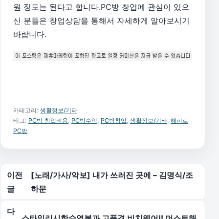
원 정도는 된다고 합니다.PC방 창업에 관심이 있으
신 분들은 창업상담을 통해서 자세하게 알아보시기
바랍니다.
카테고리:
생활정보/기타
태그:
PC방 창업비용
,
PC방수익
,
PC방창업
,
생활정보/기타
,
해피로
PC방
글 탐색
이전
[노래/가사/악보] 내가 쓰러진 곳에 – 김명식/조
글
하문
다
스타일리시한수영복과 고품격 비치웨어!! 머스트해