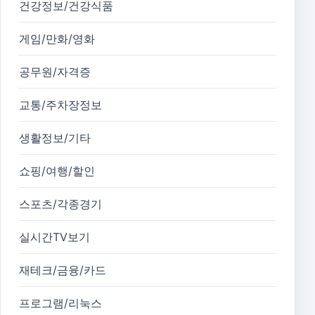
건강정보/건강식품
게임/만화/영화
공무원/자격증
교통/주차장정보
생활정보/기타
쇼핑/여행/할인
스포츠/각종경기
실시간TV보기
재테크/금융/카드
프로그램/리눅스