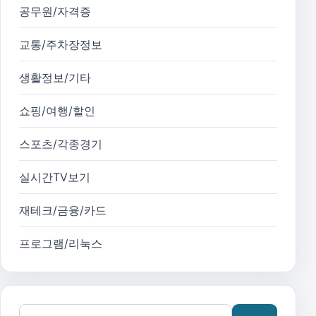
공무원/자격증
교통/주차장정보
생활정보/기타
쇼핑/여행/할인
스포츠/각종경기
실시간TV보기
재테크/금융/카드
프로그램/리눅스
검색어: