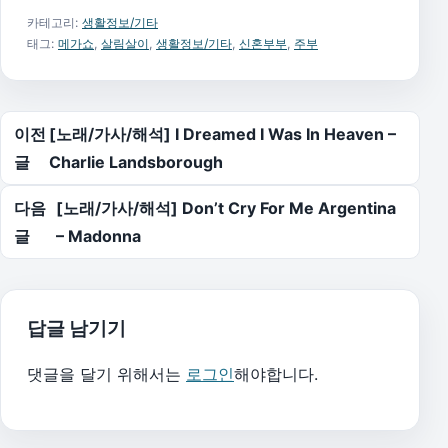
카테고리:
생활정보/기타
태그:
메가쇼
,
살림살이
,
생활정보/기타
,
신혼부부
,
주부
글 탐색
이전
[노래/가사/해석] I Dreamed I Was In Heaven –
글
Charlie Landsborough
다음
[노래/가사/해석] Don’t Cry For Me Argentina
글
– Madonna
답글 남기기
댓글을 달기 위해서는
로그인
해야합니다.