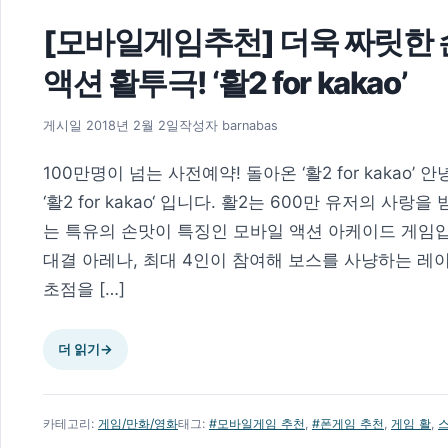
[모바일게임추천] 더욱 짜릿한
액션 활투극! ‘활2 for kakao’
2018년 2월 2일
게시일
2018년 2월 2일
작성자
barnabas
100만명이 넘는 사전예약! 돌아온 ‘활2 for kaka
‘활2 for kakao‘ 입니다. 활2는 600만 유저의 사랑을 
는 특유의 손맛이 특징인 모바일 액션 아케이드 게임입
대결 아레나, 최대 4인이 참여해 보스를 사냥하는 레
초점을 […]
더 읽기
→
카테고리:
게임/만화/영화
태그:
#모바일게임 추천
,
#폰게임 추천
,
게임 활
,