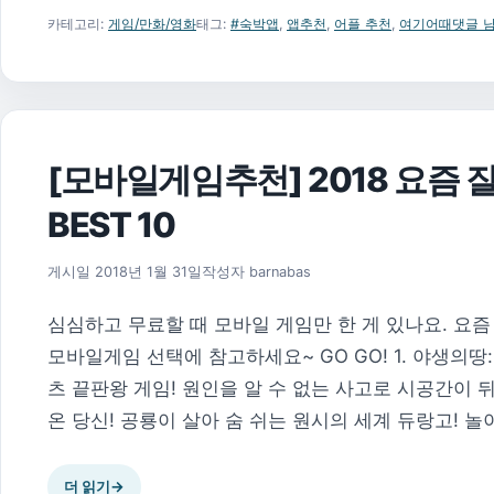
카테고리:
게임/만화/영화
태그:
#숙박앱
,
앱추천
,
어플 추천
,
여기어때
댓글 
[모바일게임추천] 2018 요즘
BEST 10
2018년 3월 7일
게시일
2018년 1월 31일
작성자
barnabas
심심하고 무료할 때 모바일 게임만 한 게 있나요. 요즘 
모바일게임 선택에 참고하세요~ GO GO! 1. 야생의땅
츠 끝판왕 게임! 원인을 알 수 없는 사고로 시공간이
온 당신! 공룡이 살아 숨 쉬는 원시의 세계 듀랑고! 놀
더 읽기
→