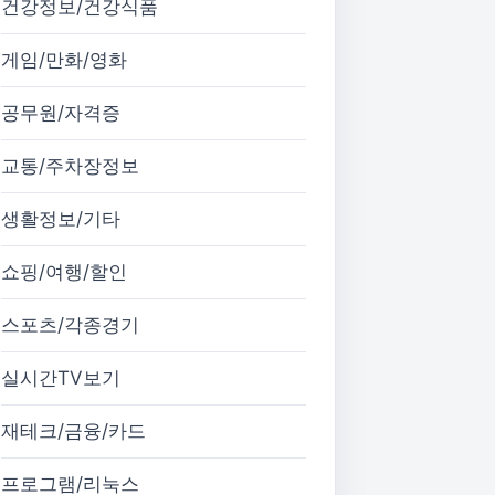
건강정보/건강식품
게임/만화/영화
공무원/자격증
교통/주차장정보
생활정보/기타
쇼핑/여행/할인
스포츠/각종경기
실시간TV보기
재테크/금융/카드
프로그램/리눅스