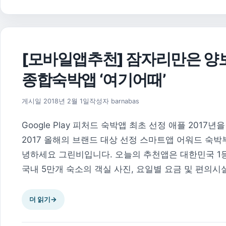
[모바일앱추천] 잠자리만은 양보
종합숙박앱 ‘여기어때’
2018년 2월 12일
게시일
2018년 2월 1일
작성자
barnabas
Google Play 피처드 숙박앱 최초 선정 애플 201
2017 올해의 브랜드 대상 선정 스마트앱 어워드 숙박부
녕하세요 그린비입니다. 오늘의 추천앱은 대한민국 1등 
국내 5만개 숙소의 객실 사진, 요일별 요금 및 편의시설
더 읽기
→