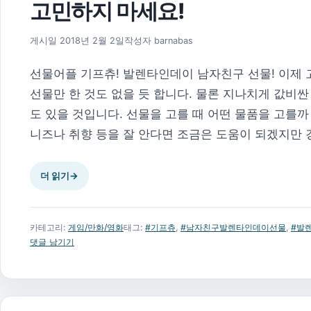
고민하지 마세요!
게시일
2018년 2월 2일
작성자
barnabas
선물어플 기프츄! 발렌타인데이 남자친구 선물! 이제 
선물만 한 것도 없을 듯 합니다. 물론 지나치게 값비
도 있을 것입니다. 선물을 고를 때 어떤 물품을 고를
니즈나 취향 등을 잘 안다면 조금은 도움이 되겠지만 경
더 읽기
→
카테고리:
게임/만화/영화
태그:
#기프츄
,
#남자친구발렌타인데이선물
,
#발
댓글 남기기