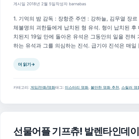
2018년 2월 6일
게시일
2018년 2월 5일
작성자
barnabas
1. 기억의 밤 감독 : 장항준 주연 : 강하늘, 김무열 장
체불명의 괴한들에게 납치된 형 유석. 형이 납치된 후 
치된지 19일 만에 돌아온 유석은 그동안의 일을 전혀
하는 유석과 그를 의심하는 진석. 급기야 진석은 매일 [
더 읽기
→
카테고리:
게임/만화/영화
태그:
미스터리 영화
,
볼만한 영화 추천
,
스릴러 영
선물어플 기프츄! 발렌타인데이