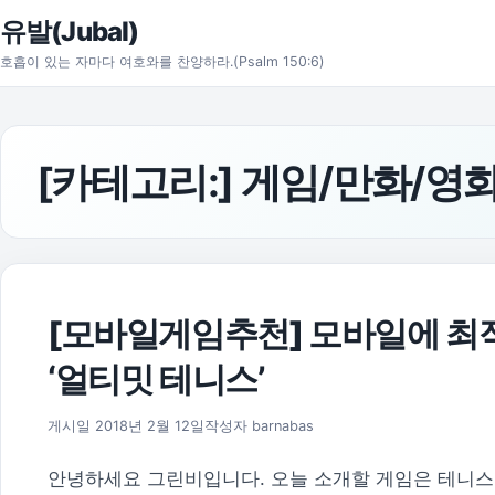
본문으로 건너뛰기
유발(Jubal)
호흡이 있는 자마다 여호와를 찬양하라.(Psalm 150:6)
[카테고리:]
게임/만화/영
[모바일게임추천] 모바일에 최적
‘얼티밋 테니스’
게시일
2018년 2월 12일
작성자
barnabas
안녕하세요 그린비입니다. 오늘 소개할 게임은 테니스 