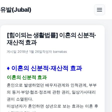
본문으로 건너뛰기
유발(Jubal)
메뉴 
[힘이되는 생활법률] 이혼의 신분적·
재산적 효과
2023년 4월 15일
게시일
2018년 1월 26일
작성자
barnabas
♦ 이혼의 신분적·재산적 효과
이혼의 신분적 효과
혼인으로 발생하였던 배우자관계와 인척관계, 부부
의 동거·부양·협조·정조에 관한 권리, 일상가사대리
권이 소멸된다.
미성년자가 혼인하면 성년으로 보는 효과는 이혼 후