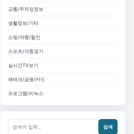
교통/주차장정보
생활정보/기타
쇼핑/여행/할인
스포츠/각종경기
실시간TV보기
재테크/금융/카드
프로그램/리눅스
검색어:
검색