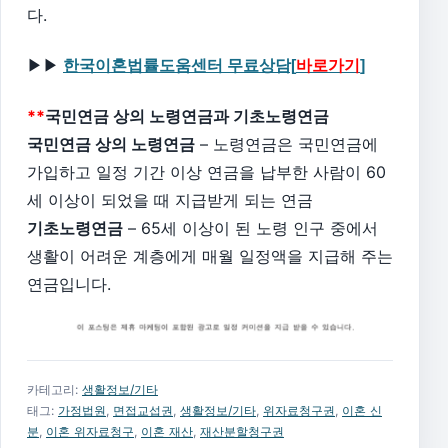
다.
▶▶
한국이혼법률도움센터 무료상담[
바로가기
]
**
국민연금 상의 노령연금과 기초노령연금
국민연금 상의 노령연금
– 노령연금은 국민연금에
가입하고 일정 기간 이상 연금을 납부한 사람이 60
세 이상이 되었을 때 지급받게 되는 연금
기초노령연금
– 65세 이상이 된 노령 인구 중에서
생활이 어려운 계층에게 매월 일정액을 지급해 주는
연금입니다.
카테고리:
생활정보/기타
태그:
가정법원
,
면접교섭권
,
생활정보/기타
,
위자료청구권
,
이혼 신
분
,
이혼 위자료청구
,
이혼 재산
,
재산분할청구권