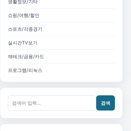
생활정보/기타
쇼핑/여행/할인
스포츠/각종경기
실시간TV보기
재테크/금융/카드
프로그램/리눅스
검색어:
검색