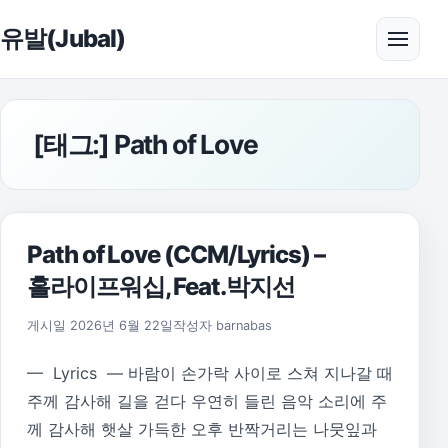
본문으로 건너뛰기
유발(Jubal)
메뉴 
[태그:]
Path of Love
Path of Love (CCM/Lyrics) –
홀라이프워십, Feat.박지선
게시일
2026년 6월 22일
작성자
barnabas
— Lyrics — 바람이 손가락 사이로 스쳐 지나갈 때
주께 감사해 길을 걷다 우연히 들린 음악 소리에 주
께 감사해 햇살 가득한 오후 반짝거리는 나뭇잎과