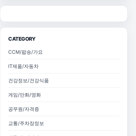
CATEGORY
CCM/팝송/가요
IT제품/자동차
건강정보/건강식품
게임/만화/영화
공무원/자격증
교통/주차장정보