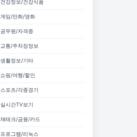
건강정보/건강식품
게임/만화/영화
공무원/자격증
교통/주차장정보
생활정보/기타
쇼핑/여행/할인
스포츠/각종경기
실시간TV보기
재테크/금융/카드
프로그램/리눅스