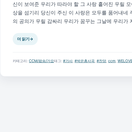
신이 보여준 우리가 따라야 할 그 사랑 흩어진 우릴 
상을 섬기리 당신이 주신 이 사랑은 모두를 품어내네 
의 공의가 우릴 감싸리 우리가 꿈꾸는 그날에 우리가 지
더 읽기
→
카테고리:
CCM/팝송/가요
태그:
#가사
,
#박은총사곡
,
#찬양
,
ccm
,
WELOV