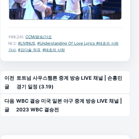
카테고리:
CCM/팝송/가요
태그:
#LIVINUS
,
#Understanding Of Love Lyrics #태초의 사랑
가사
,
#김다솔 작곡
,
#태초의 사랑
글 탐색
이전
토트넘 사우스햄튼 중계 방송 LIVE 채널 | 손흥민
글
경기 일정 (3.19)
다음
WBC 결승 미국 일본 야구 중계 방송 LIVE 채널 |
글
2023 WBC 결승전