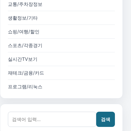
교통/주차장정보
생활정보/기타
쇼핑/여행/할인
스포츠/각종경기
실시간TV보기
재테크/금융/카드
프로그램/리눅스
검색어:
검색