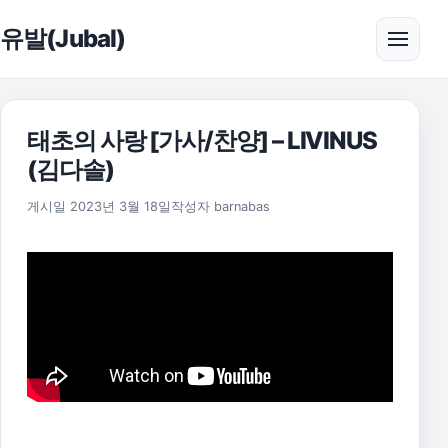
본문으로 건너뛰기
유발(Jubal)
메뉴 
태초의 사랑 [가사/찬양] – LIVINUS
(김다솔)
게시일
2023년 3월 18일
작성자
barnabas