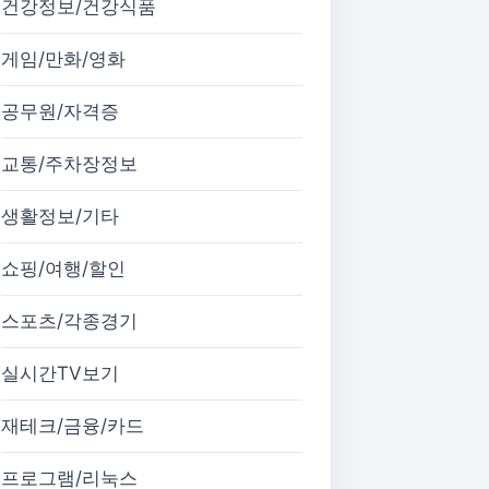
건강정보/건강식품
게임/만화/영화
공무원/자격증
교통/주차장정보
생활정보/기타
쇼핑/여행/할인
스포츠/각종경기
실시간TV보기
재테크/금융/카드
프로그램/리눅스