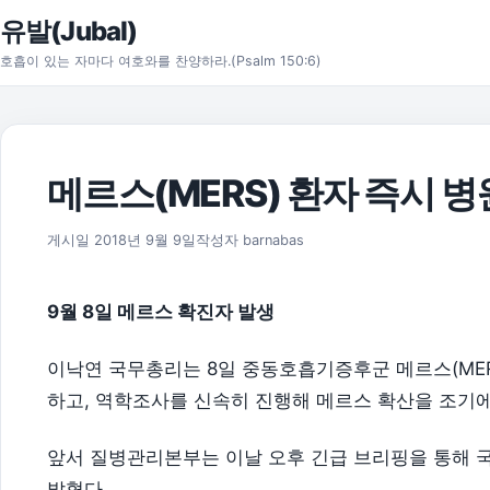
본문으로 건너뛰기
유발(Jubal)
호흡이 있는 자마다 여호와를 찬양하라.(Psalm 150:6)
메르스(MERS) 환자 즉시 
2018년 9월 9일
게시일
2018년 9월 9일
작성자
barnabas
9월 8일 메르스 확진자 발생
이낙연 국무총리는 8일 중동호흡기증후군 메르스(MER
하고, 역학조사를 신속히 진행해 메르스 확산을 조기에
앞서 질병관리본부는 이날 오후 긴급 브리핑을 통해 
밝혔다.