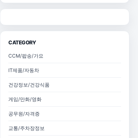
CATEGORY
CCM/팝송/가요
IT제품/자동차
건강정보/건강식품
게임/만화/영화
공무원/자격증
교통/주차장정보