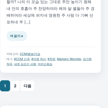
할까? 나의 이 모습 있는 그대로 주만 높이기 원해
내 안의 호흡아 주 찬양하여라 해와 달 별들아 주 경
배하여라 세상에 퍼지네 영원한 주 사랑 다 기뻐 선
포하네 주 […]
더 읽기
→
카테고리:
CCM/팝송/가요
태그:
#CCM 신곡
,
#이영 작사
,
#찬양
,
Markers Worship
,
김가영
작곡
,
내게 심으신 사랑
,
마커스워십
글 페이지 매김
1
2
다음