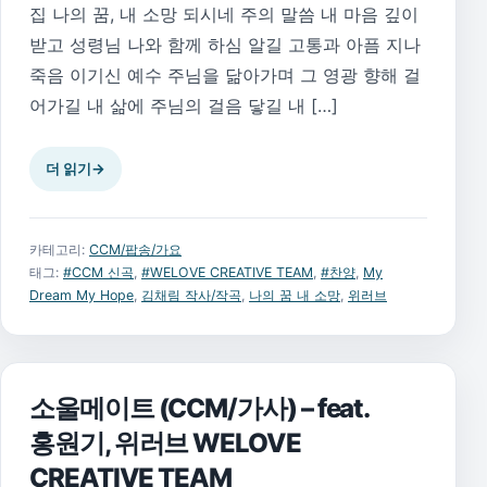
집 나의 꿈, 내 소망 되시네 주의 말씀 내 마음 깊이
받고 성령님 나와 함께 하심 알길 고통과 아픔 지나
죽음 이기신 예수 주님을 닮아가며 그 영광 향해 걸
어가길 내 삶에 주님의 걸음 닿길 내 […]
더 읽기
→
카테고리:
CCM/팝송/가요
태그:
#CCM 신곡
,
#WELOVE CREATIVE TEAM
,
#찬양
,
My
Dream My Hope
,
김채림 작사/작곡
,
나의 꿈 내 소망
,
위러브
소울메이트 (CCM/가사) – feat.
홍원기, 위러브 WELOVE
CREATIVE TEAM