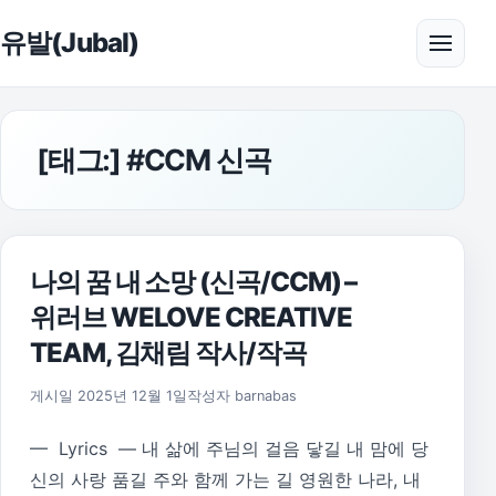
본문으로 건너뛰기
유발(Jubal)
메뉴 
[태그:]
#CCM 신곡
나의 꿈 내 소망 (신곡/CCM) –
위러브 WELOVE CREATIVE
TEAM, 김채림 작사/작곡
게시일
2025년 12월 1일
작성자
barnabas
— Lyrics — 내 삶에 주님의 걸음 닿길 내 맘에 당
신의 사랑 품길 주와 함께 가는 길 영원한 나라, 내