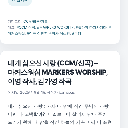
더 읽기
→
카테고리:
CCM/팝송/가요
태그:
#CCM 신곡
,
#MARKERS WORSHIP
,
#끝까지 따라가리라
,
#
마커스워십
,
#작곡 이민영
,
#작사 이소연
,
#찬양
내게 심으신 사랑 (CCM/신곡) –
마커스워십 MARKERS WORSHIP,
이영 작사, 김가영 작곡
게시일
2025년 9월 1일
작성자
barnabas
내게 심으신 사랑 : 가사 내 맘에 심긴 주님의 사랑
어찌 다 고백할까? 이 멜로디에 살며시 담아 주께
드리기 원해 내 맘을 적신 하늘의 기쁨 어찌 다 표현