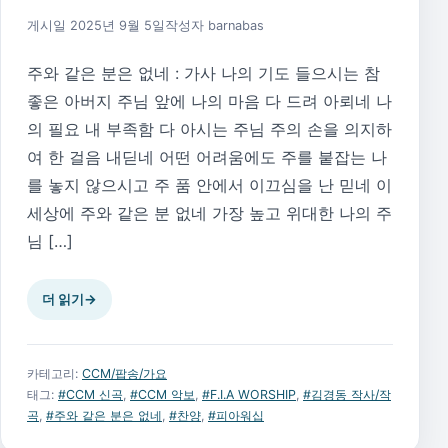
2025년 11월 17일
게시일
2025년 9월 5일
작성자
barnabas
주와 같은 분은 없네 : 가사 나의 기도 들으시는 참
좋은 아버지 주님 앞에 나의 마음 다 드려 아뢰네 나
의 필요 내 부족함 다 아시는 주님 주의 손을 의지하
여 한 걸음 내딛네 어떤 어려움에도 주를 붙잡는 나
를 놓지 않으시고 주 품 안에서 이끄심을 난 믿네 이
세상에 주와 같은 분 없네 가장 높고 위대한 나의 주
님 […]
더 읽기
→
카테고리:
CCM/팝송/가요
태그:
#CCM 신곡
,
#CCM 악보
,
#F.I.A WORSHIP
,
#김경동 작사/작
곡
,
#주와 같은 분은 없네
,
#찬양
,
#피아워십