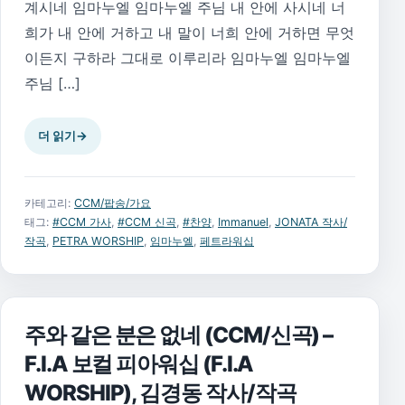
계시네 임마누엘 임마누엘 주님 내 안에 사시네 너
희가 내 안에 거하고 내 말이 너희 안에 거하면 무엇
이든지 구하라 그대로 이루리라 임마누엘 임마누엘
주님 […]
더 읽기
→
카테고리:
CCM/팝송/가요
태그:
#CCM 가사
,
#CCM 신곡
,
#찬양
,
Immanuel
,
JONATA 작사/
작곡
,
PETRA WORSHIP
,
임마누엘
,
페트라워십
주와 같은 분은 없네 (CCM/신곡) –
F.I.A 보컬 피아워십 (F.I.A
WORSHIP), 김경동 작사/작곡