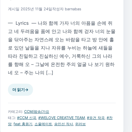
게시일
2025년 11월 24일
작성자
barnabas
— Lyrics — 나와 함께 가자 너의 아픔을 손에 쥐
고 네 두려움을 품에 안고 나와 함께 걷자 너의 눈물
을 닦아주는 자연스레 오는 바람을 타고 방 안에 홀
로 있던 날들을 지나 자유를 누비는 하늘에 새들을
따라 친밀하고 진실하신 예수, 거룩하신 그의 나라
를 향해 오 – 그날에 온전한 주의 얼굴 나 보기 원하
네 오 – 주는 나의 […]
더 읽기
→
카테고리:
CCM/팝송/가요
태그:
#CCM 신곡
,
#WELOVE CREATIVE TEAM
,
#유건 작곡
,
#찬
양
,
feat 홍원기
,
소울메이트
,
송민선 작사
,
위러브